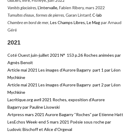
Glaciers
, livre, Fisheye, juin 2022
Vanités glaciaires
,
L’intervalle,
Fabien Ribery, mars 2022
Tumultes d’eaux, formes de pierres
, Garan Lintanf,
C-lab
Chambre en bord de mer
,
Les Champs Libres, Le Mag
par Arnaud
Géré
2021
Coté Ouest juin-juillet 2021 N° 153 p.26 Roches animées par
Agnès Benoit
Article mai 2021 Les images d’Aurore Bagarry part 1 par Léon
Mychkine
Article mai 2021 Les images d’Aurore Bagarry part 2 par Léon
Mychkine
Lacritique.org avril 2021 Roches, exposition d’Aurore
Bagarry par Pauline Lisowski
Artpress mars 2021 Aurore Bagarry “Roches” par Etienne Hatt
LesEchos Week-end 5 mars 2021 Poésie sous roche par
Ludovic Bischoff et Alice d’Orgeval