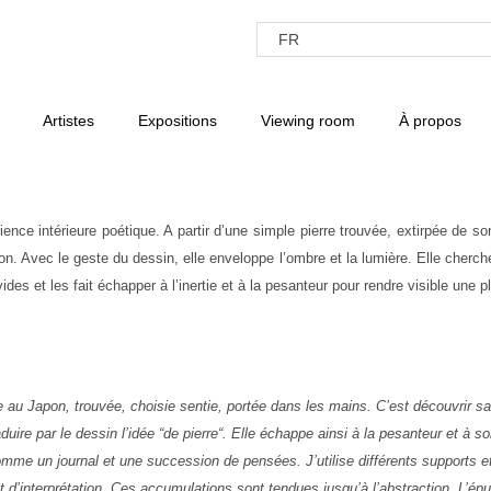
Artistes
Expositions
Viewing room
À propos
e intérieure poétique. A partir d’une simple pierre trouvée, extirpée de son 
ion. Avec le geste du dessin, elle enveloppe l’ombre et la lumière. Elle cherche
des et les fait échapper à l’inertie et à la pesanteur pour rendre visible une p
́e au Japon, trouvée, choisie sentie, portée dans les mains. C’est découvrir sa 
uire par le dessin l’idée “de pierre“. Elle échappe ainsi à la pesanteur et à s
mme un journal et une succession de pensées. J’utilise différents supports et
et d’interprétation. Ces accumulations sont tendues jusqu’à l’abstraction. L’épu