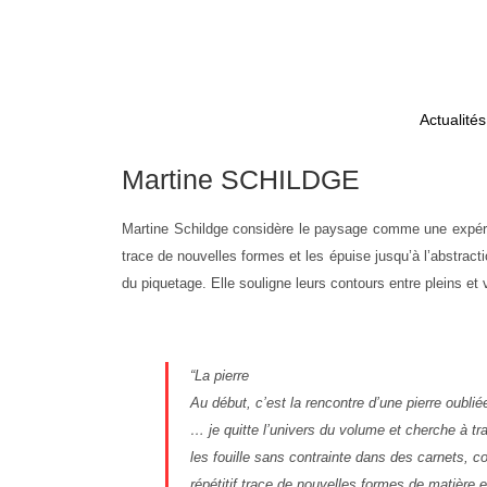
Actualités
Martine SCHILDGE
Martine Schildge
considère le paysage comme une expérienc
trace de nouvelles formes et les épuise jusqu’à l’abstract
du piquetage. Elle souligne leurs contours entre pleins et vi
“La pierre
Au début, c’est la rencontre d’une pierre oublie
… je quitte l’univers du volume et cherche à trad
les fouille sans contrainte dans des carnets, co
répétitif trace de nouvelles formes de matière 